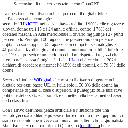
Screenshot di una conversazione con ChatGPT.
La questione lavorativa comincia però con il digital divide
nell’accesso alle tecnologie:
secondo l’
UNICEF
, nei paesi a basso reddito il 90% delle ragazze e
giovani donne tra i 15 e i 24 anni è offline, contro il 78% dei
coetanei maschi. In Asia meridionale il divario raggiunge i 27 punti
percentuali. Per ogni 100 ragazzi che possiedono competenze
digitali, ci sono appena 65 ragazze con competenze analoghe. E in
41 paesi analizzati le giovani donne hanno una probabilità inferiore
del 13% di possedere un telefono cellulare rispetto ai ragazzi che
vivono nella stessa famiglia. In Italia
l’Istat
ci dice che nel 2024
dichiara di accedere a internet l’84,5% degli uomini, e il 79,5% delle
donne.
Secondo l’indice
WiDigital
, che misura il divario di genere nel
digitale per ogni paese UE, in Italia solo il 50,3% delle donne ha
competenze digitali di base o superiori. Il punteggio sulle iniziative
politiche dello stato è 31 su 54, e ci mette nella fascia medio-bassa
della classifica.
Con l’arrivo dell’intelligenza artificiale e l’illusione che una
tecnologia così abilitante potesse ridurre di molto questi gap, non ci
siamo resi conto che invece continuava un pattern che la giornalista
Mara Bolis, ex collaboratrice di Quartz, ha
identificato
bene: