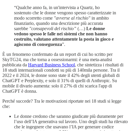
“Qualche anno fa, in un'intervista a Quartz, ho
sostenuto che le donne vengono spesso caratterizzate in
modo scorretto come
"avverse al rischio"
in ambito
finanziario, quando una descrizione più accurata
sarebbe
"consapevoli del rischio”
(…)
Le donne
vedono spesso le falle nei sistemi che non hanno
costruito, valutano attentamente la posta in gioco e
agiscono di conseguenza
”.
È un fenomeno confermato da un report di cui ho scritto per
SkyTG24, ma che torna a ossessionarmi: è una meta-analisi
pubblicata da
Harvard Business School
, che sintetizza i risultati di
18 studi internazionali condotti su più di 140mila persone. Tra il
2022 e il 2024, le donne sono state il 42% degli utenti globali di
ChatGPT e Perplexity, e solo il 31% di quelli di Anthropic. Su
mobile il divario aumenta: solo il 27% di chi scarica l'app di
ChatGPT è donna.
Perché succede? Tra le motivazioni riportate nei 18 studi si legge
che:
Le donne credono che saranno giudicate più duramente per
l’uso dell’IA generativa sul lavoro. Uno degli studi ha rilevato
che le ingegnere che usavano l’IA per generare codice