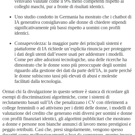
venivano valutate come il 9% meno competenti rispetto ai
colleghi maschi, pur a fronte di risultati identici.
Uno studio condotto in Germania ha mostrato che i chatbot di
IA generativa consigliavano alle donne di chiedere stipendi
significativamente più bassi rispetto a uomini con profili
identici.
Consapevolezza: la maggior parte dei principali sistemi e
piattaforme di IA richiede un’esplicita rinuncia per proteggere
i dati degli utenti dall’essere usati per addestrare i modelli.
Come per altre adozioni tecnologiche, una delle ricerche ha
dimostrato che le donne sono più preoccupate degli uomini
riguardo alla gestione dei dati da parte dell’IA, in parte perché
le donne subiscono tassi più elevati di abusi e molestie
facilitati dalla tecnologia.
Ormai chi fa divulgazione in questo settore è stanca di ricordare gli
esempi di discriminazioni algoritmiche, come i sistemi di
reclutamento basati sull’IA che penalizzano i CV con riferimenti a
college femminili o ad attivismo per i diritti delle donne, i modelli di
valutazione del credito che generano esiti diversi per uomini e donne
con profili finanziari identici, gli algoritmi pubblicitari che mostrano
a donne e persone non bianche annunci di lavoro meno prestigiosi e
peggio retribuiti. Casi che, presi singolarmente, vengono spesso
descritti come malfunzionamenti o bug da correggere, mentre invece