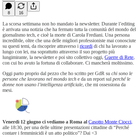
8
16
La scorsa settimana non ho mandato la newsletter. Durante l’editing
è arrivata una notizia che ha fermato tutta la comunità del mondo del
giornalismo tech, e cioè la morte di Carola Frediani. Una persona
incredibile, oltre che una delle migliori professioniste mai conosciute
su questi temi, da riscoprire attraverso i
ricordi
di chi ha lavorato a
lungo con lei, ma soprattutto attraverso il suo progetto più
lungimirante, la newsletter e poi sito collettivo oggi,
Guerre di Rete
,
con cui ho avuto la fortuna di collaborare. Ci mancherà moltissimo.
Oggi parto proprio dal pezzo che ho scritto per GdR su
chi sono le
persone che lavorano nel mondo tech
e da un report sul
perché le
donne non usano l’intelligenza artificiale
, che mi ossessiona da
mesi.
Venerdì 12 giugno ci vediamo a Roma al
Casotto Monte Ciocci
,
alle 18:30, per una delle ultime presentazioni cittadine
di “Perché
contare i femminicidi è un atto politico”? Dai <3