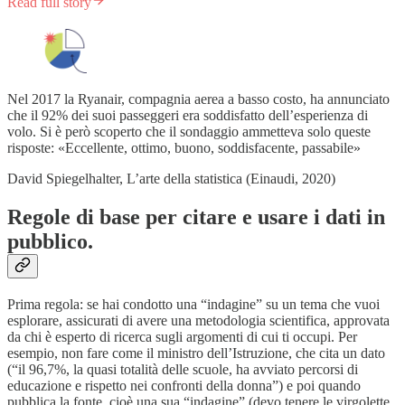
Read full story
Nel 2017 la Ryanair, compagnia aerea a basso costo, ha annunciato
che il 92% dei suoi passeggeri era soddisfatto dell’esperienza di
volo. Si è però scoperto che il sondaggio ammetteva solo queste
risposte: «Eccellente, ottimo, buono, soddisfacente, passabile»
David Spiegelhalter, L’arte della statistica (Einaudi, 2020)
Regole di base per citare e usare i dati in
pubblico.
Prima regola: se hai condotto una “indagine” su un tema che vuoi
esplorare, assicurati di avere una metodologia scientifica, approvata
da chi è esperto di ricerca sugli argomenti di cui ti occupi. Per
esempio, non fare come il ministro dell’Istruzione, che cita un dato
(“il 96,7%, la quasi totalità delle scuole, ha avviato percorsi di
educazione e rispetto nei confronti della donna”) e poi quando
pubblica la fonte, cioè una sua “indagine” (devo tenere le virgolette,