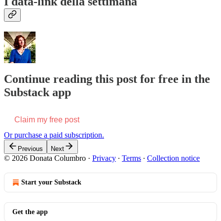
I data-link della settimana
Continue reading this post for free in the
Substack app
Claim my free post
Or purchase a paid subscription.
Previous
Next
© 2026 Donata Columbro
·
Privacy
∙
Terms
∙
Collection notice
Start your Substack
Get the app