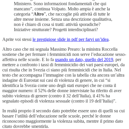
Ministero. Sono informazioni fondamentali che qui
mancano”, continua Volpato. Molto ampia è anche la
categoria “
Altro
”, che raccoglie più attività di tutte le
altre messe insieme. Senza una descrizione qualitativa,
non è chiaro di cosa si tratti: attività sporadiche?
Iniziative strutturate? Progetti interdisciplinari?
Aprite voi stessi
le prestigiose slide in pdf per farvi un’idea
.
Altro caso che mi segnala Massimo Prearo: la ministra Roccella
sostiene che per fermare i femminicidi non serve l’educazione sesso-
affettiva nelle scuole. E lo fa
usando un dato, quello del 2019
, per
mettere a confronto i tassi di femminicidio dei vari paesi europei, da
cui risulta che in Svezia ci siano più femminicidi che in Italia. Nel
testo che accompagna l’immagine con la tabella cita ancora un’altra
indagine di Eurostat sui casi di violenza di genere, in cui “si
identifica la Svezia come uno degli stati europei che ne conta il
maggior numero: il 52% delle donne intervistate ha riferito di aver
subito violenza di genere (contro il 32 dell’Italia), il 41% ha
segnalato episodi di violenza sessuale (contro il 19 dell’Italia)”.
In realtà proprio il secondo dato potrebbe essere uno di quelli su cui
basare l’utilità dell’educazione nelle scuole, perché le donne
riconoscono maggiormente la violenza subita, mentre il primo dato
citato dovrebbe smentirla.