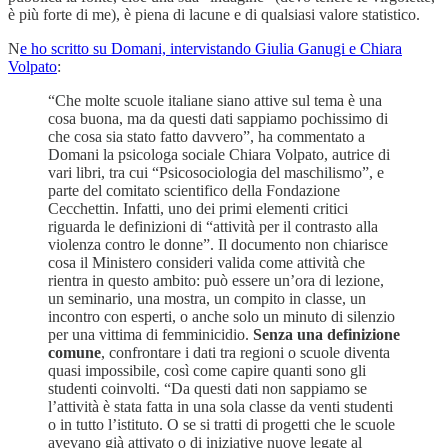
è più forte di me), è piena di lacune e di qualsiasi valore statistico.
N
e ho scritto su Domani, intervistando Giulia Ganugi e Chiara
Volpato
:
“Che molte scuole italiane siano attive sul tema è una
cosa buona, ma da questi dati sappiamo pochissimo di
che cosa sia stato fatto davvero”, ha commentato a
Domani la psicologa sociale Chiara Volpato, autrice di
vari libri, tra cui “Psicosociologia del maschilismo”, e
parte del comitato scientifico della Fondazione
Cecchettin. Infatti, uno dei primi elementi critici
riguarda le definizioni di “attività per il contrasto alla
violenza contro le donne”. Il documento non chiarisce
cosa il Ministero consideri valida come attività che
rientra in questo ambito: può essere un’ora di lezione,
un seminario, una mostra, un compito in classe, un
incontro con esperti, o anche solo un minuto di silenzio
per una vittima di femminicidio.
Senza una definizione
comune
, confrontare i dati tra regioni o scuole diventa
quasi impossibile, così come capire quanti sono gli
studenti coinvolti. “Da questi dati non sappiamo se
l’attività è stata fatta in una sola classe da venti studenti
o in tutto l’istituto. O se si tratti di progetti che le scuole
avevano già attivato o di iniziative nuove legate al