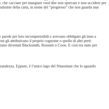
te, che cacciare per mangiare vuol dire non sprecare e non uccidere per
industrie della carta, in nome del “progresso” che non guarda mai
e parole per loro incomprensibili e avevano obbligato gli innu a
i gli attribuivano il proprio cognome o quello di altri preti:
 erano diventati Blacksmith, Bossum o Coon. E così era stato per
 grandezza. Eppure, è l’unico lago del Nitassinan che lo sguardo