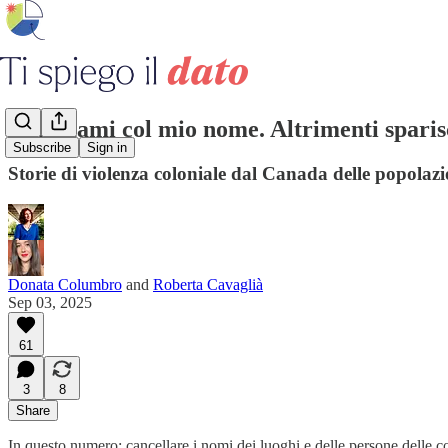
Chiamami col mio nome. Altrimenti sparisco
Subscribe
Sign in
Storie di violenza coloniale dal Canada delle popolazi
Donata Columbro
and
Roberta Cavaglià
Sep 03, 2025
61
3
8
Share
In questo numero: cancellare i nomi dei luoghi e delle persone delle 