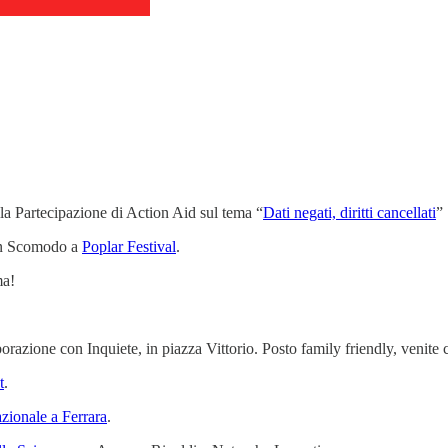
la Partecipazione di Action Aid sul tema “
Dati negati, diritti cancellati
”
con Scomodo a
Poplar Festival
.
ma!
laborazione con Inquiete, in piazza Vittorio. Posto family friendly, venite 
t
.
azionale a Ferrara
.