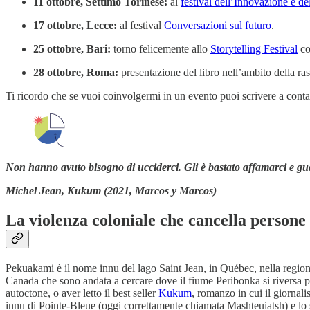
11 ottobre, Settimo Torinese:
al
festival dell’Innovazione e de
17 ottobre, Lecce:
al festival
Conversazioni sul futuro
.
25 ottobre, Bari:
torno felicemente allo
Storytelling Festival
co
28 ottobre, Roma:
presentazione del libro nell’ambito della ra
Ti ricordo che se vuoi coinvolgermi in un evento puoi scrivere a conta
Non hanno avuto bisogno di ucciderci. Gli è bastato affamarci e gu
Michel Jean, Kukum (2021, Marcos y Marcos)
La violenza coloniale che cancella persone 
Pekuakami è il nome innu del lago Saint Jean, in Québec, nella regio
Canada che sono andata a cercare dove il fiume Peribonka si riversa pr
autoctone, o aver letto il best seller
Kukum
, romanzo in cui il giornal
innu di Pointe-Bleue (oggi correttamente chiamata Mashteuiatsh) e lo s