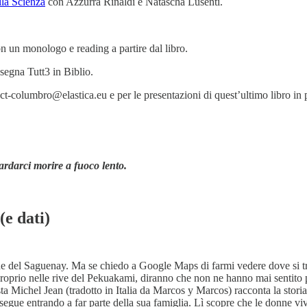
lla Scienza
con Azzurra Rinaldi e Natascha Lusenti.
n un monologo e reading a partire dal libro.
ssegna Tutt3 in Biblio.
ct-columbro@elastica.eu e per le presentazioni di quest’ultimo libro in 
ardarci morire a fuoco lento.
(e dati)
ne del Saguenay. Ma se chiedo a Google Maps di farmi vedere dove si tr
oprio nelle rive del Pekuakami, diranno che non ne hanno mai sentito pa
ista Michel Jean (tradotto in Italia da Marcos y Marcos) racconta la st
egue entrando a far parte della sua famiglia. Lì scopre che le donne vi