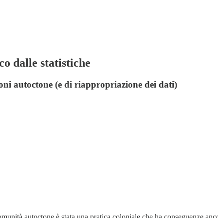
 dalle statistiche
oni autoctone (e di riappropriazione dei dati)
comunità autoctone è stata una pratica coloniale che ha conseguenze an