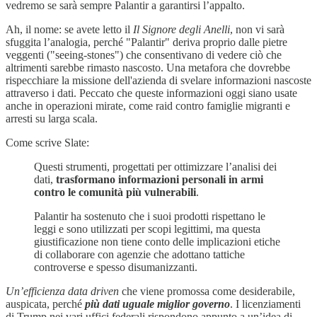
vedremo se sarà sempre Palantir a garantirsi l’appalto.
Ah, il nome: se avete letto il
Il Signore degli Anelli
, non vi sarà
sfuggita l’analogia, perché "Palantir" deriva proprio dalle pietre
veggenti ("seeing-stones") che consentivano di vedere ciò che
altrimenti sarebbe rimasto nascosto. Una metafora che dovrebbe
rispecchiare la missione dell'azienda di svelare informazioni nascoste
attraverso i dati. Peccato che queste informazioni oggi siano usate
anche in operazioni mirate, come raid contro famiglie migranti e
arresti su larga scala.
Come scrive Slate:
Questi strumenti, progettati per ottimizzare l’analisi dei
dati,
trasformano informazioni personali in armi
contro le comunità più vulnerabili
.
Palantir ha sostenuto che i suoi prodotti rispettano le
leggi e sono utilizzati per scopi legittimi, ma questa
giustificazione non tiene conto delle implicazioni etiche
di collaborare con agenzie che adottano tattiche
controverse e spesso disumanizzanti.
Un’efficienza data driven
che viene promossa come desiderabile,
auspicata, perché
più dati uguale miglior governo
. I licenziamenti
di Trump nei vari uffici federali rispondono appunto a un’idea di