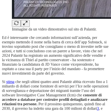
Immagine da un video dimostrativo sul sito di Palantir.
Ed è interessante che cercando informazioni sull’azienda, per
esempio mettendo il nome nella barra di cerca dell’app Substack, si
trovino soprattutto post che consigliano o meno di investire nelle sue
azioni, e tutti si concludono con un parere a favore, visto che nel
2024 Palantir ha registrato un aumento significativo delle vendite e
la vicinanza di Thiel al partito conservatore - ha sostenuto e
finanziato la candidatura di JD Vance come vicepresidente, ha
ospitato a casa sua il party per l’inizio del mandato - fa promettere
nuovi investimenti da parte del governo.
Si
stima
che negli ultimi quattro anni Palantir abbia ricevuto fino a 1
miliardo di dollari come fornitore di servizi per l’Ice nelle operazioni
di sorveglianza e deportazione dei migranti tramite l’uso del
software Investigative Case Management (Icm) che
consente di
accedere a database per costruire profili dettagliati e analizzare
relazioni tra persone.
Per il prossimo quinquennio, quindi fino al
2030, il governo ha indetto una gara da 100 milioni di dollari
3
, e