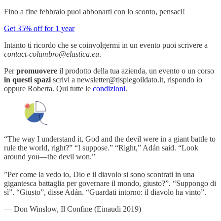
Fino a fine febbraio puoi abbonarti con lo sconto, pensaci!
Get 35% off for 1 year
Intanto ti ricordo che se coinvolgermi in un evento puoi scrivere a
contact-columbro@elastica.eu
.
Per
promuovere
il prodotto della tua azienda, un evento o un corso
in questi spazi
scrivi a newsletter@tispiegoildato.it, rispondo io
oppure Roberta. Qui tutte le
condizioni
.
“The way I understand it, God and the devil were in a giant battle to
rule the world, right?” “I suppose.” “Right,” Adán said. “Look
around you—the devil won.”
”Per come la vedo io, Dio e il diavolo si sono scontrati in una
gigantesca battaglia per governare il mondo, giusto?”. “Suppongo di
sì”. “Giusto”, disse Adán. “Guardati intorno: il diavolo ha vinto”.
― Don Winslow, Il Confine (Einaudi 2019)