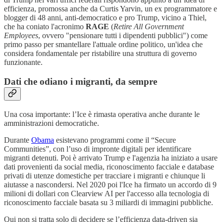
efficienza, promossa anche da Curtis Yarvin, un ex programmatore e
blogger di 48 anni, anti-democratico e pro Trump, vicino a Thiel,
che ha coniato l'acronimo
RAGE
(
Retire All Government
Employees
, ovvero "pensionare tutti i dipendenti pubblici") come
primo passo per smantellare l'attuale ordine politico, un'idea che
considera fondamentale per ristabilire una struttura di governo
funzionante.
Dati che odiano i migranti, da sempre
Una cosa importante: l’Ice è rimasta operativa anche durante le
amministrazioni democratiche.
Durante
Obama
esistevano programmi come il “Secure
Communities”, con l’uso di impronte digitali per identificare
migranti detenuti. Poi è arrivato Trump e l'agenzia ha iniziato a usare
dati provenienti da social media, riconoscimento facciale e database
privati di utenze domestiche per tracciare i migranti e chiunque li
aiutasse a nascondersi. Nel 2020 poi l'Ice ha firmato un accordo di 9
milioni di dollari con Clearview AI per l'accesso alla tecnologia di
riconoscimento facciale basata su 3 miliardi di immagini pubbliche.
Qui non si tratta solo di decidere se l’efficienza data-driven sia