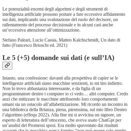
Le potenzialità enormi degli algoritmi e degli strumenti di
intelligenza artificiale possono portare a fare eccessivo affidamento
sui dati, implicando una svalutazione del ruolo del decisore, un
rallentamento del processo decisionale e in alcuni casi anche
un’eccessiva attenzione all’ottimizzazione.
Stefano Paleari, Lucio Cassia, Matteo Kalchschmidt, Un dato di
fatto (Francesco Brioschi ed. 2021)
Le 5 (+5) domande sui dati (e sull’IA)
Intanto, una confessione: davanti alla prospettiva di capire se le
intelligenze artificiali siano macchine senzienti, io mi tiro indietro.
Non lo trovo abbastanza interessante, e da figlia di un
programmatore dentro i computer io ci vedo… altri computer. Credo
anzi che mitizzare le macchine attribuendo loro comportamenti
umani sia un ostacolo all’alfabetizzazione. Mi ricordo un incontro in
una biblioteca della Brianza, piena, pienissima, sul mio libro Dentro
l’algoritmo (effequ 2022). Alla fine mi si avvicina un signore, un
esperto di letteratura dell’ottocento, che aveva usato ChatGpt per
un’analisi dei Promessi sposi. Era molto spaventato dai risultati
accurati che la macchina aveva fornito: “non può essere solo merito