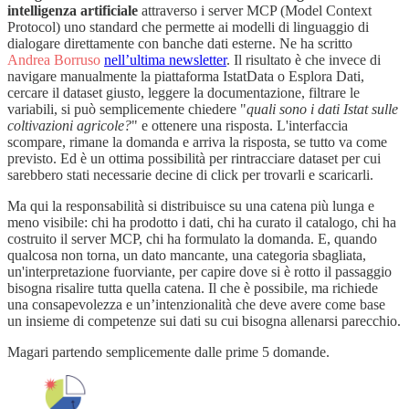
intelligenza artificiale
attraverso i server MCP (Model Context
Protocol) uno standard che permette ai modelli di linguaggio di
dialogare direttamente con banche dati esterne. Ne ha scritto
Andrea Borruso
nell’ultima newsletter
. Il risultato è che invece di
navigare manualmente la piattaforma IstatData o Esplora Dati,
cercare il dataset giusto, leggere la documentazione, filtrare le
variabili, si può semplicemente chiedere "
quali sono i dati Istat sulle
coltivazioni agricole?
" e ottenere una risposta. L'interfaccia
scompare, rimane la domanda e arriva la risposta, se tutto va come
previsto. Ed è un ottima possibilità per rintracciare dataset per cui
sarebbero stati necessarie decine di click per trovarli e scaricarli.
Ma qui la responsabilità si distribuisce su una catena più lunga e
meno visibile: chi ha prodotto i dati, chi ha curato il catalogo, chi ha
costruito il server MCP, chi ha formulato la domanda. E, quando
qualcosa non torna, un dato mancante, una categoria sbagliata,
un'interpretazione fuorviante, per capire dove si è rotto il passaggio
bisogna risalire tutta quella catena. Il che è possibile, ma richiede
una consapevolezza e un’intenzionalità che deve avere come base
un insieme di competenze sui dati su cui bisogna allenarsi parecchio.
Magari partendo semplicemente dalle prime 5 domande.