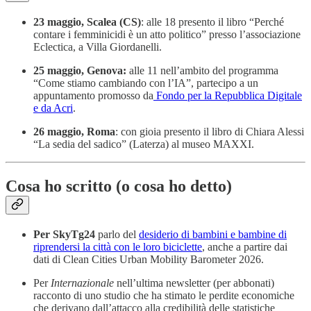
23 maggio, Scalea (CS)
: alle 18 presento il libro “Perché
contare i femminicidi è un atto politico” presso l’associazione
Eclectica, a Villa Giordanelli.
25 maggio, Genova:
alle 11 nell’ambito del programma
“Come stiamo cambiando con l’IA”, partecipo a un
appuntamento promosso da
Fondo per la Repubblica Digitale
e da Acri
.
26 maggio, Roma
: con gioia presento il libro di Chiara Alessi
“La sedia del sadico” (Laterza) al museo MAXXI.
Cosa ho scritto (o cosa ho detto)
Per SkyTg24
parlo del
desiderio di bambini e bambine di
riprendersi la città con le loro biciclette
, anche a partire dai
dati di Clean Cities Urban Mobility Barometer 2026.
Per
Internazionale
nell’ultima newsletter (per abbonati)
racconto di uno studio che ha stimato le perdite economiche
che derivano dall’attacco alla credibilità delle statistiche