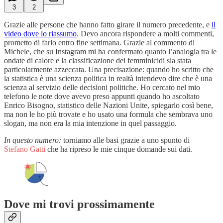
3
2
Grazie alle persone che hanno fatto girare il numero precedente, e
il
video dove lo riassumo
. Devo ancora rispondere a molti commenti,
prometto di farlo entro fine settimana. Grazie al commento di
Michele, che su Instagram mi ha confermato quanto l’analogia tra le
ondate di calore e la classificazione dei femminicidi sia stata
particolarmente azzeccata. Una precisazione: quando ho scritto che
la statistica è una scienza politica in realtà intendevo dire che è una
scienza al servizio delle decisioni politiche. Ho cercato nel mio
telefono le note dove avevo preso appunti quando ho ascoltato
Enrico Bisogno, statistico delle Nazioni Unite, spiegarlo così bene,
ma non le ho più trovate e ho usato una formula che sembrava uno
slogan, ma non era la mia intenzione in quel passaggio.
In questo numero:
torniamo alle basi grazie a uno spunto di
Stefano Gatti
che ha ripreso le mie cinque domande sui dati.
Dove mi trovi prossimamente