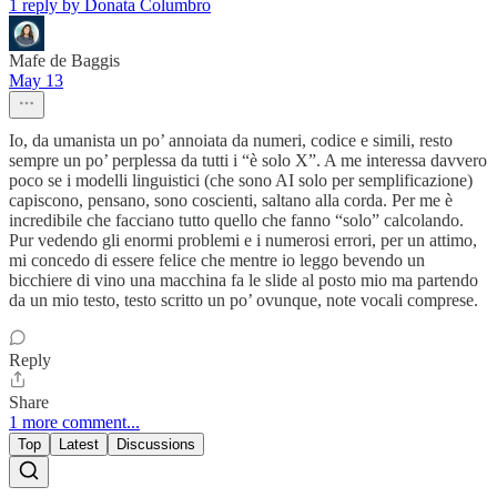
1 reply by Donata Columbro
Mafe de Baggis
May 13
Io, da umanista un po’ annoiata da numeri, codice e simili, resto
sempre un po’ perplessa da tutti i “è solo X”. A me interessa davvero
poco se i modelli linguistici (che sono AI solo per semplificazione)
capiscono, pensano, sono coscienti, saltano alla corda. Per me è
incredibile che facciano tutto quello che fanno “solo” calcolando.
Pur vedendo gli enormi problemi e i numerosi errori, per un attimo,
mi concedo di essere felice che mentre io leggo bevendo un
bicchiere di vino una macchina fa le slide al posto mio ma partendo
da un mio testo, testo scritto un po’ ovunque, note vocali comprese.
Reply
Share
1 more comment...
Top
Latest
Discussions