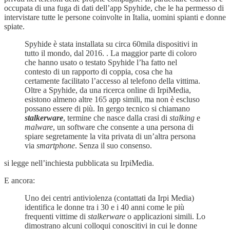
occupata di una fuga di dati dell’app Spyhide, che le ha permesso di
intervistare tutte le persone coinvolte in Italia, uomini spianti e donne
spiate.
Spyhide è stata installata su circa 60mila dispositivi in
tutto il mondo, dal 2016. . La maggior parte di coloro
che hanno usato o testato Spyhide l’ha fatto nel
contesto di un rapporto di coppia, cosa che ha
certamente facilitato l’accesso al telefono della vittima.
Oltre a Spyhide, da una ricerca online di IrpiMedia,
esistono almeno altre 165 app simili, ma non è escluso
possano essere di più. In gergo tecnico si chiamano
stalkerware
, termine che nasce dalla crasi di
stalking
e
malware
, un software che consente a una persona di
spiare segretamente la vita privata di un’altra persona
via
smartphone
. Senza il suo consenso.
si legge nell’inchiesta pubblicata su IrpiMedia.
E ancora:
Uno dei centri antiviolenza (contattati da Irpi Media)
identifica le donne tra i 30 e i 40 anni come le più
frequenti vittime di
stalkerware
o applicazioni simili. Lo
dimostrano alcuni colloqui conoscitivi in cui le donne