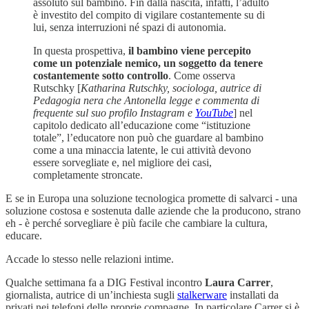
assoluto sul bambino. Fin dalla nascita, infatti, l’adulto
è investito del compito di vigilare costantemente su di
lui, senza interruzioni né spazi di autonomia.
In questa prospettiva,
il bambino viene percepito
come un potenziale nemico, un soggetto da tenere
costantemente sotto controllo
. Come osserva
Rutschky [
Katharina Rutschky, sociologa, autrice di
Pedagogia nera che Antonella legge e commenta di
frequente sul suo profilo Instagram e
YouTube
] nel
capitolo dedicato all’educazione come “istituzione
totale”, l’educatore non può che guardare al bambino
come a una minaccia latente, le cui attività devono
essere sorvegliate e, nel migliore dei casi,
completamente stroncate.
E se in Europa una soluzione tecnologica promette di salvarci - una
soluzione costosa e sostenuta dalle aziende che la producono, strano
eh - è perché sorvegliare è più facile che cambiare la cultura,
educare.
Accade lo stesso nelle relazioni intime.
Qualche settimana fa a DIG Festival incontro
Laura Carrer
,
giornalista, autrice di un’inchiesta sugli
stalkerware
installati da
privati nei telefoni delle proprie compagne. In particolare Carrer si è