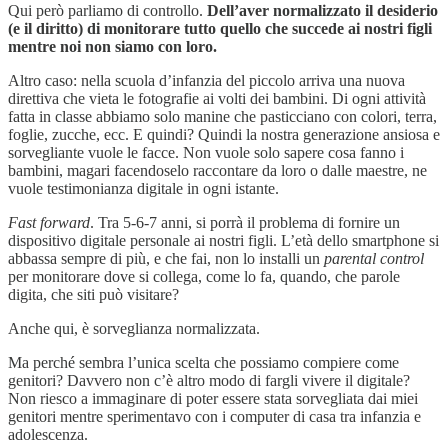
Qui però parliamo di controllo.
Dell’aver normalizzato il desiderio
(e il diritto) di monitorare tutto quello che succede ai nostri figli
mentre noi non siamo con loro.
Altro caso: nella scuola d’infanzia del piccolo arriva una nuova
direttiva che vieta le fotografie ai volti dei bambini. Di ogni attività
fatta in classe abbiamo solo manine che pasticciano con colori, terra,
foglie, zucche, ecc. E quindi? Quindi la nostra generazione ansiosa e
sorvegliante vuole le facce. Non vuole solo sapere cosa fanno i
bambini, magari facendoselo raccontare da loro o dalle maestre, ne
vuole testimonianza digitale in ogni istante.
Fast forward
. Tra 5-6-7 anni, si porrà il problema di fornire un
dispositivo digitale personale ai nostri figli. L’età dello smartphone si
abbassa sempre di più, e che fai, non lo installi un
parental control
per monitorare dove si collega, come lo fa, quando, che parole
digita, che siti può visitare?
Anche qui, è sorveglianza normalizzata.
Ma perché sembra l’unica scelta che possiamo compiere come
genitori? Davvero non c’è altro modo di fargli vivere il digitale?
Non riesco a immaginare di poter essere stata sorvegliata dai miei
genitori mentre sperimentavo con i computer di casa tra infanzia e
adolescenza.