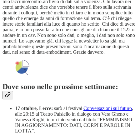
mio taccuino/contro-archivio di dati sulla violenza. Chi lavora nei
centri antiviolenza dice che vorrebbe tenere il libro sulla scrivania
durante i colloqui, perché metto in chiaro e in modo semplice tutto
quello che emerge da anni di formazione sul tema. C’è chi rilegge
intere storie familiari alla luce di quanto ho scritto. Chi dice di avere
paura, e io non posso far altro che consigliare di chiamare il 1522 o
andare in un cav. Non sono solo dati, o meglio, i dati non solo sono
numeri. Lo sapevamo già, chi legge la newsletter lo sa già, ma
probabilmente queste presentazioni sono l’incarnazione di questi
dati, nel senso di data-embodiment. Grazie davvero.
Dove sono nelle prossime settimane:
17 ottobre, Lecce:
sarò
al festival
Conversazioni sul futuro
,
alle 20:15 al Teatro Paisiello in dialogo con Vera Gheno e
Vanessa Roghi, in un intervento dal titolo “FEMMINISMO
IN AGGIORNAMENTO: DATI, CORPI E PAROLE IN
LOTTA”.