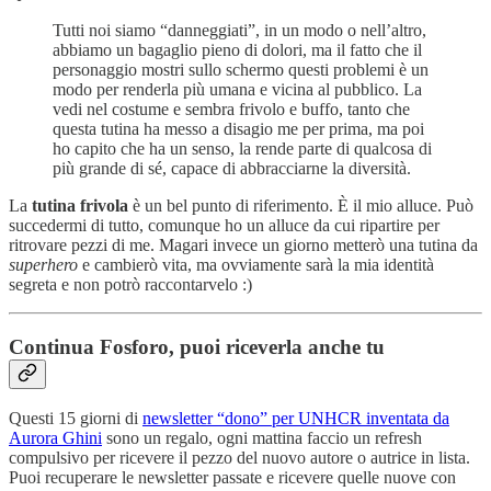
Tutti noi siamo “danneggiati”, in un modo o nell’altro,
abbiamo un bagaglio pieno di dolori, ma il fatto che il
personaggio mostri sullo schermo questi problemi è un
modo per renderla più umana e vicina al pubblico. La
vedi nel costume e sembra frivolo e buffo, tanto che
questa tutina ha messo a disagio me per prima, ma poi
ho capito che ha un senso, la rende parte di qualcosa di
più grande di sé, capace di abbracciarne la diversità.
La
tutina frivola
è un bel punto di riferimento. È il mio alluce. Può
succedermi di tutto, comunque ho un alluce da cui ripartire per
ritrovare pezzi di me. Magari invece un giorno metterò una tutina da
superhero
e cambierò vita, ma ovviamente sarà la mia identità
segreta e non potrò raccontarvelo :)
Continua Fosforo, puoi riceverla anche tu
Questi 15 giorni di
newsletter “dono” per UNHCR inventata da
Aurora Ghini
sono un regalo, ogni mattina faccio un refresh
compulsivo per ricevere il pezzo del nuovo autore o autrice in lista.
Puoi recuperare le newsletter passate e ricevere quelle nuove con