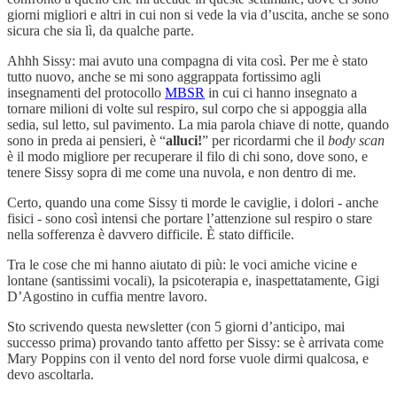
giorni migliori e altri in cui non si vede la via d’uscita, anche se sono
sicura che sia lì, da qualche parte.
Ahhh Sissy: mai avuto una compagna di vita così. Per me è stato
tutto nuovo, anche se mi sono aggrappata fortissimo agli
insegnamenti del protocollo
MBSR
in cui ci hanno insegnato a
tornare milioni di volte sul respiro, sul corpo che si appoggia alla
sedia, sul letto, sul pavimento. La mia parola chiave di notte, quando
sono in preda ai pensieri, è “
alluci!
” per ricordarmi che il
body scan
è il modo migliore per recuperare il filo di chi sono, dove sono, e
tenere Sissy sopra di me come una nuvola, e non dentro di me.
Certo, quando una come Sissy ti morde le caviglie, i dolori - anche
fisici - sono così intensi che portare l’attenzione sul respiro o stare
nella sofferenza è davvero difficile. È stato difficile.
Tra le cose che mi hanno aiutato di più: le voci amiche vicine e
lontane (santissimi vocali), la psicoterapia e, inaspettatamente, Gigi
D’Agostino in cuffia mentre lavoro.
Sto scrivendo questa newsletter (con 5 giorni d’anticipo, mai
successo prima) provando tanto affetto per Sissy: se è arrivata come
Mary Poppins con il vento del nord forse vuole dirmi qualcosa, e
devo ascoltarla.