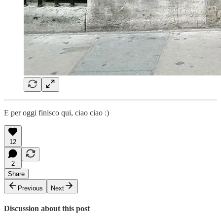
E per oggi finisco qui, ciao ciao :)
12
2
Share
Previous
Next
Discussion about this post