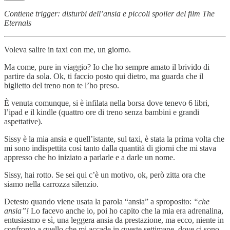
Contiene trigger: disturbi dell’ansia e piccoli spoiler del film The
Eternals
Voleva salire in taxi con me, un giorno.
Ma come, pure in viaggio? Io che ho sempre amato il brivido di
partire da sola. Ok, ti faccio posto qui dietro, ma guarda che il
biglietto del treno non te l’ho preso.
È venuta comunque, si è infilata nella borsa dove tenevo 6 libri,
l’ipad e il kindle (quattro ore di treno senza bambini e grandi
aspettative).
Sissy è la mia ansia e quell’istante, sul taxi, è stata la prima volta che
mi sono indispettita così tanto dalla quantità di giorni che mi stava
appresso che ho iniziato a parlarle e a darle un nome.
Sissy, hai rotto. Se sei qui c’è un motivo, ok, però zitta ora che
siamo nella carrozza silenzio.
Detesto quando viene usata la parola “ansia” a sproposito:
“che
ansia”!
Lo facevo anche io, poi ho capito che la mia era adrenalina,
entusiasmo e sì, una leggera ansia da prestazione, ma ecco, niente in
confronto a quello che mi accade in queste settimane, dove ci sono