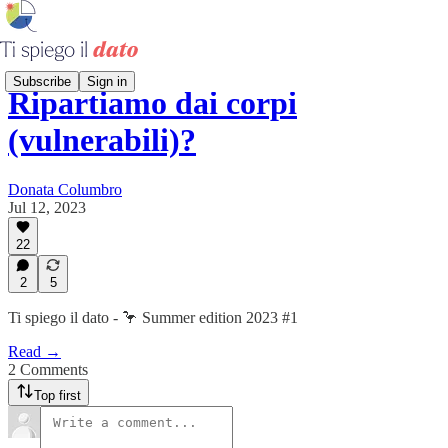
Subscribe
Sign in
Ripartiamo dai corpi
(vulnerabili)?
Donata Columbro
Jul 12, 2023
22
2
5
Ti spiego il dato - 🦩 Summer edition 2023 #1
Read →
2 Comments
Top first