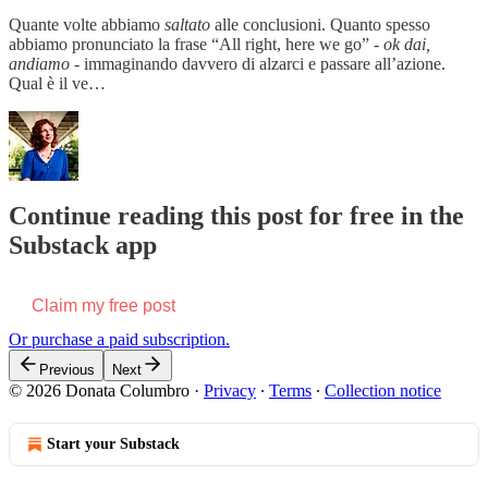
Quante volte abbiamo
saltato
alle conclusioni. Quanto spesso
abbiamo pronunciato la frase “All right, here we go” -
ok dai,
andiamo
- immaginando davvero di alzarci e passare all’azione.
Qual è il ve…
Continue reading this post for free in the
Substack app
Claim my free post
Or purchase a paid subscription.
Previous
Next
© 2026 Donata Columbro
·
Privacy
∙
Terms
∙
Collection notice
Start your Substack