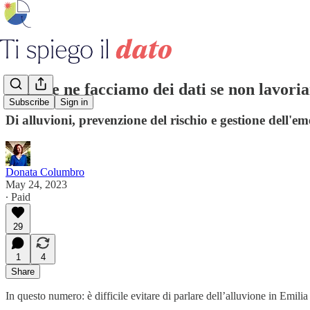
Cosa ce ne facciamo dei dati se non lavori
Subscribe
Sign in
Di alluvioni, prevenzione del rischio e gestione dell
Donata Columbro
May 24, 2023
∙ Paid
29
1
4
Share
In questo numero: è difficile evitare di parlare dell’alluvione in Emi