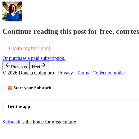
Continue reading this post for free, court
Claim my free post
Or purchase a paid subscription.
Previous
Next
© 2026 Donata Columbro
·
Privacy
∙
Terms
∙
Collection notice
Start your Substack
Get the app
Substack
is the home for great culture