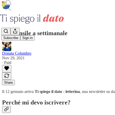
Da mensile a settimanale
Subscribe
Sign in
Donata Columbro
Nov 29, 2021
∙ Paid
Share
Il 12 gennaio arriva
Ti spiego il dato - letterina
, una newsletter su dat
Perché mi devo iscrivere?